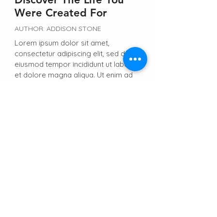
Were Created For
AUTHOR: ADDISON STONE
Lorem ipsum dolor sit amet,
consectetur adipiscing elit, sed do
eiusmod tempor incididunt ut labore
et dolore magna aliqua. Ut enim ad
minim veniam, quis nostrud
exercitation ullamco laboris nisi ut
aliquip ex ea commodo consequat.
Duis aute irure dolor in reprehenderit
in voluptate velit esse cillum dolore
eu fugiat nulla pariatur.
Lorem ipsum dolor sit amet,
consectetur adipiscing elit, sed do
eiusmod tempor incididunt ut labore
et dolore magna aliqua. Ut enim ad
minim veniam, quis nostrud
exercitation ullamco laboris nisi ut